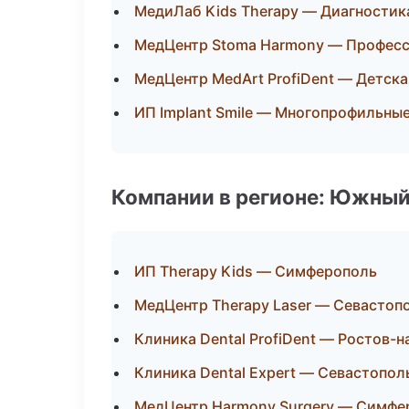
МедиЛаб Kids Therapy — Диагностика
МедЦентр Stoma Harmony — Професс
МедЦентр MedArt ProfiDent — Детск
ИП Implant Smile — Многопрофильны
Компании в регионе: Южный
ИП Therapy Kids — Симферополь
МедЦентр Therapy Laser — Севастоп
Клиника Dental ProfiDent — Ростов-н
Клиника Dental Expert — Севастопол
МедЦентр Harmony Surgery — Симфе