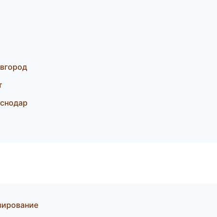
овгород
т
аснодар
зирование