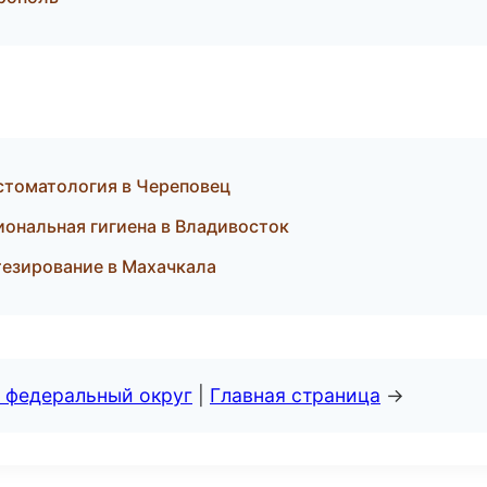
стоматология в Череповец
иональная гигиена в Владивосток
езирование в Махачкала
 федеральный округ
|
Главная страница
→