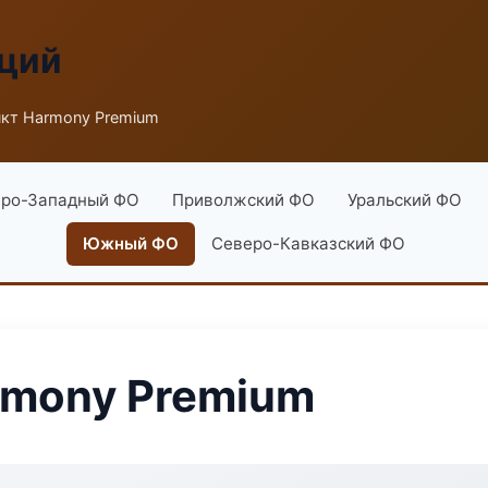
аций
кт Harmony Premium
ро-Западный ФО
Приволжский ФО
Уральский ФО
Южный ФО
Северо-Кавказский ФО
rmony Premium