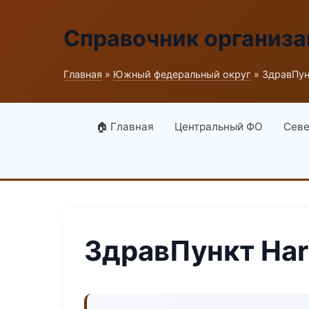
Справочник организ
Главная
»
Южный федеральный округ
» ЗдравПун
🏠 Главная
Центральный ФО
Севе
ЗдравПункт Ha