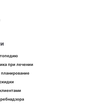
и
ми
ортопедию
тика при лечении
 планирование
скидки
 клиентами
требнадзора