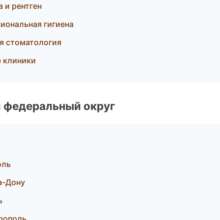
 и рентген
иональная гигиена
ая стоматология
е клиники
 федеральный округ
оль
а-Дону
ь
рополь