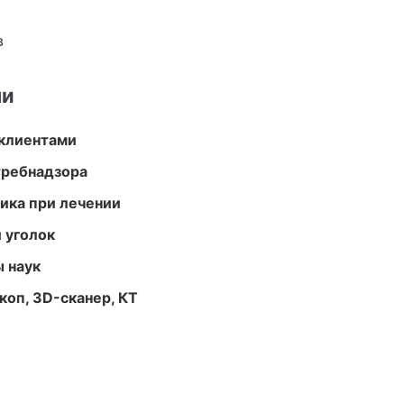
в
ми
 клиентами
требнадзора
тика при лечении
 уголок
ы наук
оп, 3D-сканер, КТ