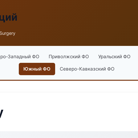
аций
Surgery
ро-Западный ФО
Приволжский ФО
Уральский ФО
Южный ФО
Северо-Кавказский ФО
y