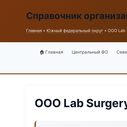
Справочник организ
Главная
»
Южный федеральный округ
» ООО Lab 
🏠 Главная
Центральный ФО
Севе
ООО Lab Surger