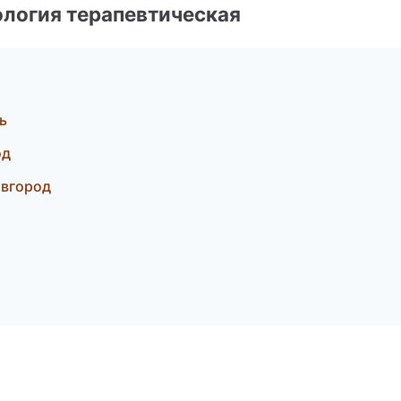
логия терапевтическая
ь
од
овгород